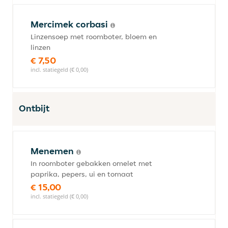
Mercimek corbasi
Linzensoep met roomboter, bloem en
linzen
€ 7,50
incl. statiegeld (€ 0,00)
Ontbijt
Menemen
In roomboter gebakken omelet met
paprika, pepers, ui en tomaat
€ 15,00
incl. statiegeld (€ 0,00)