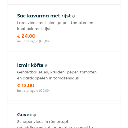
Sac kavurma met rijst
Lamsvlees met uien, peper, tomaten en
knoflook met rijst
€ 24,00
incl. statiegeld (€ 0,00)
Izmir köfte
Gehaktballetjes, kruiden, peper, tomaten
en aardappelen in tomatensaus
€ 13,00
incl. statiegeld (€ 0,00)
Guvec
Schapenvlees in römertopf
(bereidingswijze), aubergine, courgette,