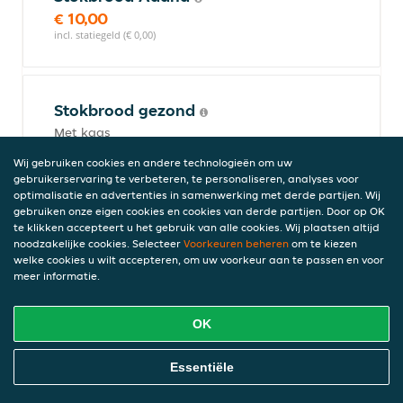
€ 10,00
incl. statiegeld (€ 0,00)
Stokbrood gezond
Met kaas
€ 7,00
Wij gebruiken cookies en andere technologieën om uw
incl. statiegeld (€ 0,00)
gebruikerservaring te verbeteren, te personaliseren, analyses voor
optimalisatie en advertenties in samenwerking met derde partijen. Wij
gebruiken onze eigen cookies en cookies van derde partijen. Door op OK
te klikken accepteert u het gebruik van alle cookies. Wij plaatsen altijd
Dessert
noodzakelijke cookies. Selecteer
Voorkeuren beheren
om te kiezen
welke cookies u wilt accepteren, om uw voorkeur aan te passen en voor
meer informatie.
Yoghurt
OK
€ 6,00
incl. statiegeld (€ 0,00)
Online Eten Bestellen
Essentiële