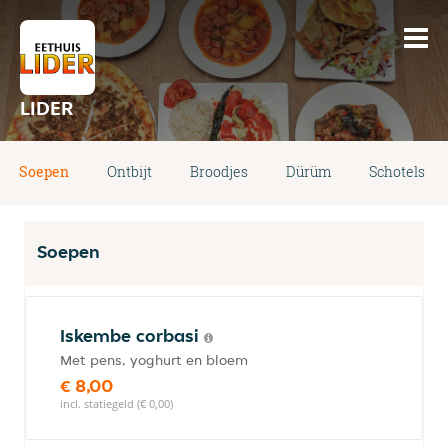
LIDER
Soepen
Ontbijt
Broodjes
Dürüm
Schotels
Soepen
Iskembe corbasi
Met pens, yoghurt en bloem
€ 8,00
incl. statiegeld (€ 0,00)